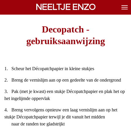
NEELTJE ENZO
Ga
direct
naar
de
Decopatch -
hoofdinhoud
gebruiksaanwijzing
1. Scheur het Décopatchpapier in kleine stukjes
2. Breng de vernislijm aan op een gedeelte van de ondergrond
3. Pak (met je kwast) een stukje Décopatchpapier en plak het op
het ingelijmde oppervlak
4. Breng vervolgens opnieuw een laag vernislijm aan op het
stukje Décopatchpapier terwijl je dit vanuit het midden
naar de randen toe gladstrijkt