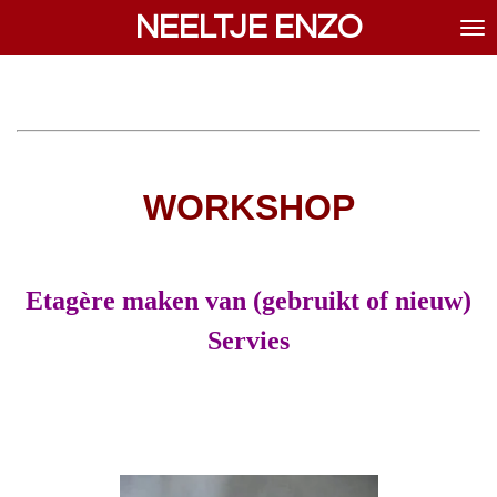
NEELTJE ENZO
Ga
direct
naar
de
hoofdinhoud
WORKSHOP
Etagère maken van (gebruikt of nieuw)
Servies