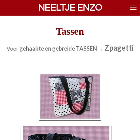
NEELTJE ENZO
Ga
direct
naar
de
Tassen
hoofdinhoud
Zpagetti
Voor
gehaakte en gebreide TASSEN
→